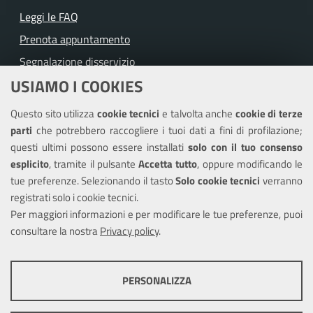
Leggi le FAQ
Prenota appuntamento
Segnalazione disservizio
USIAMO I COOKIES
Richiesta assistenza
Questo sito utilizza
cookie tecnici
e talvolta anche
cookie di terze
Amministrazione trasparente
parti
che potrebbero raccogliere i tuoi dati a fini di profilazione;
Informativa privacy
questi ultimi possono essere installati
solo con il tuo consenso
Note legali
esplicito
, tramite il pulsante
Accetta tutto
, oppure modificando le
tue preferenze. Selezionando il tasto
Solo cookie tecnici
verranno
Piano di miglioramento del sito
registrati solo i cookie tecnici.
Dichiarazione di accessibilità
Per maggiori informazioni e per modificare le tue preferenze, puoi
consultare la nostra
Privacy policy
.
SEGUICI SU
PERSONALIZZA
Facebook
COOKIE TECNICI