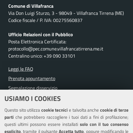
Comune di Villafranca
Via Don Luigi Sturzo, 3 - 98049 - Villafranca Tirrena (ME)
Codice fiscale / P. IVA: 00275560837
Ufficio Relazioni con il Pubblico
Posta Elettronica Certificata:
protocollo@pec.comune.villafrancatirrena.me.it
Centralino unico: +39 090 33101
Leggi le FAQ
Prenota appuntamento
Segnalazione disservizio
USIAMO I COOKIES
Richiesta assistenza
Questo sito utilizza
cookie tecnici
e talvolta anche
cookie di terze
Amministrazione trasparente
parti
che potrebbero raccogliere i tuoi dati a fini di profilazione;
Informativa privacy
questi ultimi possono essere installati
solo con il tuo consenso
Note legali
esplicito
, tramite il pulsante
Accetta tutto
, oppure modificando le