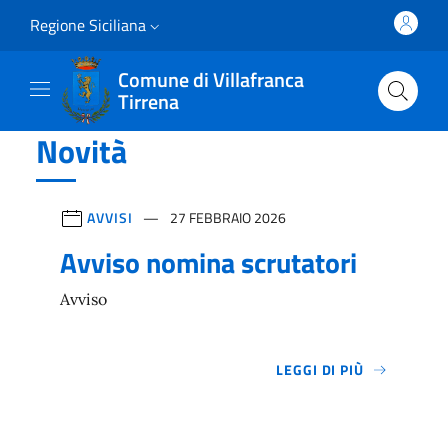
Vai al contenuto principale
Vai al menu principale
Regione Siciliana
Comune di Villafranca
Tirrena
Novità
AVVISI
27 FEBBRAIO 2026
Avviso nomina scrutatori
Avviso
LEGGI DI PIÙ