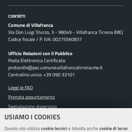
CONTATTI
Comune di Villafranca
Via Don Luigi Sturzo, 3 - 98049 - Villafranca Tirrena (ME)
Codice fiscale / P. IVA: 00275560837
Ufficio Relazioni con il Pubblico
Posta Elettronica Certificata:
protocollo@pec.comune.villafrancatirrena.me.it
Centralino unico: +39 090 33101
Leggi le FAQ
Prenota appuntamento
Segnalazione disservizio
USIAMO I COOKIES
Richiesta assistenza
Questo sito utilizza
cookie tecnici
e talvolta anche
cookie di terze
Amministrazione trasparente