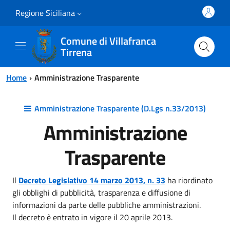
Vai al contenuto principale
Vai al menu principale
Regione Siciliana
Comune di Villafranca
Tirrena
Home
Amministrazione Trasparente
Amministrazione Trasparente (D.Lgs n.33/2013)
Amministrazione
Trasparente
Il
Decreto Legislativo 14 marzo 2013, n. 33
ha riordinato
gli obblighi di pubblicità, trasparenza e diffusione di
informazioni da parte delle pubbliche amministrazioni.
Il decreto è entrato in vigore il 20 aprile 2013.