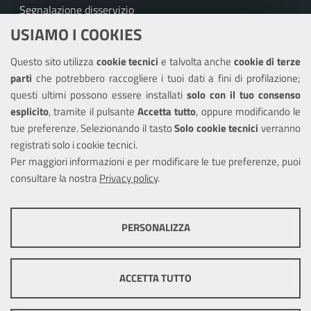
Segnalazione disservizio
USIAMO I COOKIES
Richiesta assistenza
Questo sito utilizza
cookie tecnici
e talvolta anche
cookie di terze
Amministrazione trasparente
parti
che potrebbero raccogliere i tuoi dati a fini di profilazione;
Informativa privacy
questi ultimi possono essere installati
solo con il tuo consenso
Note legali
esplicito
, tramite il pulsante
Accetta tutto
, oppure modificando le
tue preferenze. Selezionando il tasto
Solo cookie tecnici
verranno
Piano di miglioramento del sito
registrati solo i cookie tecnici.
Dichiarazione di accessibilità
Per maggiori informazioni e per modificare le tue preferenze, puoi
consultare la nostra
Privacy policy
.
SEGUICI SU
PERSONALIZZA
Facebook
COOKIE TECNICI
Questi cookie consentono la corretta navigazione del sito e la rendono
ACCETTA TUTTO
ottimale per ogni utente. Essi non raccolgono i tuoi dati e le tue
informazioni di navigazione per scopi di marketing e profilazione, e
Mappa del sito
Cookie