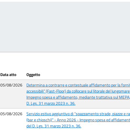
Data atto
Oggetto
05/08/2026
Determina a contrarre e contestuale affidamento per la forn
accessibili” (Fast-Floor) da collocare sul litorale del lungo
Impegno spesa e affidamento, mediante trattativa sul MEPA, ai
D. Lgs. 31 marzo 2023 n. 36.
05/08/2026
Servizio estivo aggiuntivo di “spazzamento strade, piazze e rac
(bar e chioschi)” - Anno 2026 - Impegno spesa ed affidamento 
del D. Lgs. 31 marzo 2023 n. 36.