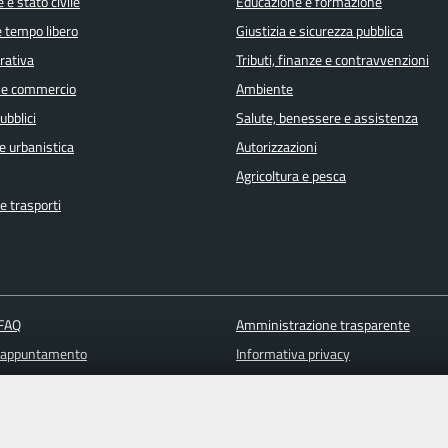
 e stato civile
Educazione e formazione
e tempo libero
Giustizia e sicurezza pubblica
orativa
Tributi, finanze e contravvenzioni
 e commercio
Ambiente
ubblici
Salute, benessere e assistenza
e urbanistica
Autorizzazioni
Agricoltura e pesca
e trasporti
 FAQ
Amministrazione trasparente
 appuntamento
Informativa privacy
ione disservizio
Note legali
a assistenza
Piano di miglioramento del sito
Dichiarazione di accessibilità