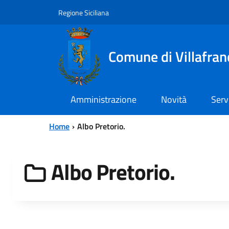
Vai al contenuto principale
Vai al menu principale
Regione Siciliana
Comune di Villafran
Amministrazione
Novità
Serv
Home
Albo Pretorio.
Albo Pretorio.