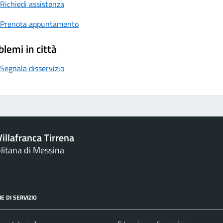
Richiedi assistenza
Prenota appuntamento
blemi in città
Segnala disservizio
illafranca Tirrena
litana di Messina
E DI SERVIZIO