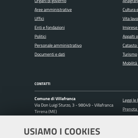
Organi di governo
Anagrafe
Aree amministrative
Cultura 
Uffici
Vita lav
Enti e fondazioni
Imprese
Politici
Appalti p
Personale amministrativo
Catasto 
Documenti e dati
Turismo
Mobilità 
CONTATTI
Comune di Villafranca
Leggi le
Via Don Luigi Sturzo, 3 - 98049 - Villafranca
Prenota
Tirrena (ME)
Codice fiscale / P. IVA: 00275560837
Segnalaz
Richiest
USIAMO I COOKIES
Ufficio Relazioni con il Pubblico
Posta Elettronica Certificata: