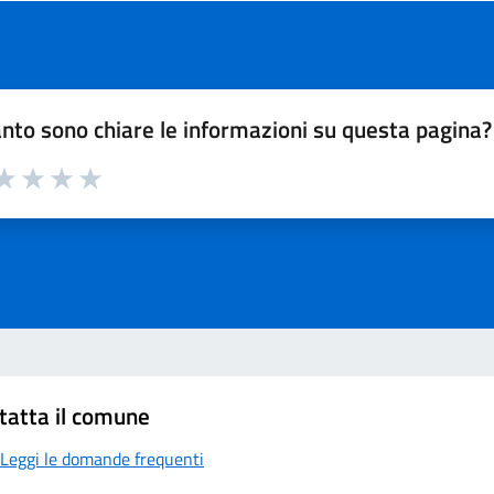
nto sono chiare le informazioni su questa pagina?
a 1 su 5
aluta 2 su 5
Valuta 3 su 5
Valuta 4 su 5
Valuta 5 su 5
tatta il comune
Leggi le domande frequenti