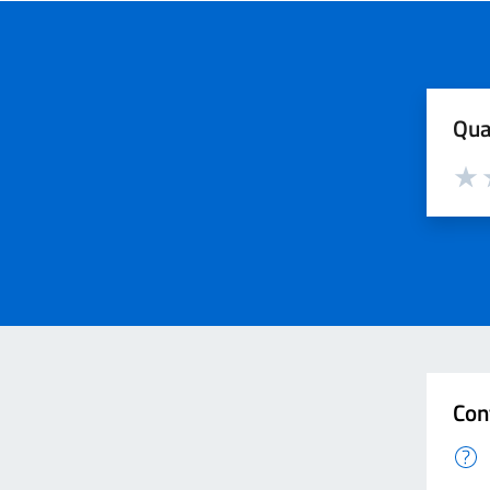
Qua
Valut
V
Con