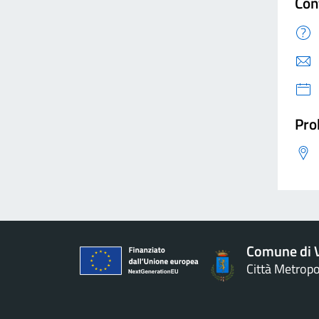
Con
Pro
Comune di V
Città Metropo