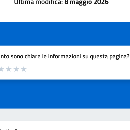
Ultima modifica:
8 maggio 2026
nto sono chiare le informazioni su questa pagina?
a 1 su 5
aluta 2 su 5
Valuta 3 su 5
Valuta 4 su 5
Valuta 5 su 5