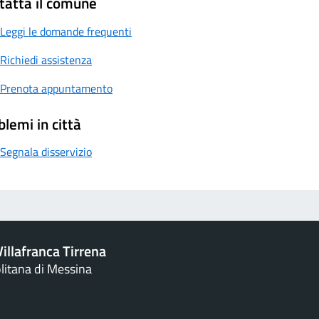
tatta il comune
Leggi le domande frequenti
Richiedi assistenza
Prenota appuntamento
blemi in città
Segnala disservizio
illafranca Tirrena
litana di Messina