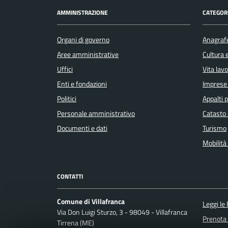
AMMINISTRAZIONE
CATEGORI
Organi di governo
Anagrafe
Aree amministrative
Cultura 
Uffici
Vita lav
Enti e fondazioni
Imprese
Politici
Appalti p
Personale amministrativo
Catasto 
Documenti e dati
Turismo
Mobilità 
CONTATTI
Comune di Villafranca
Leggi le
Via Don Luigi Sturzo, 3 - 98049 - Villafranca
Prenota
Tirrena (ME)