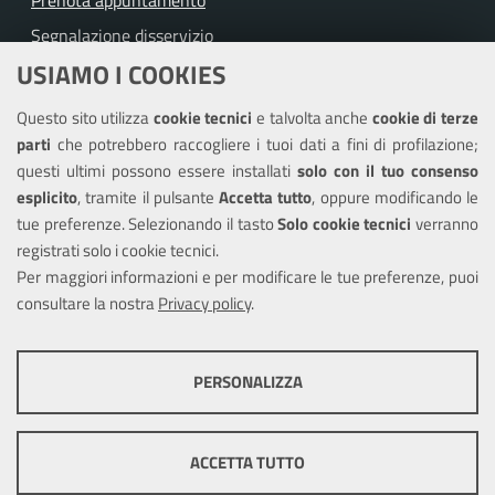
Segnalazione disservizio
USIAMO I COOKIES
Richiesta assistenza
Questo sito utilizza
cookie tecnici
e talvolta anche
cookie di terze
Amministrazione trasparente
parti
che potrebbero raccogliere i tuoi dati a fini di profilazione;
Informativa privacy
questi ultimi possono essere installati
solo con il tuo consenso
Note legali
esplicito
, tramite il pulsante
Accetta tutto
, oppure modificando le
tue preferenze. Selezionando il tasto
Solo cookie tecnici
verranno
Piano di miglioramento del sito
registrati solo i cookie tecnici.
Dichiarazione di accessibilità
Per maggiori informazioni e per modificare le tue preferenze, puoi
consultare la nostra
Privacy policy
.
SEGUICI SU
PERSONALIZZA
Facebook
COOKIE TECNICI
Questi cookie consentono la corretta navigazione del sito e la rendono
ACCETTA TUTTO
ottimale per ogni utente. Essi non raccolgono i tuoi dati e le tue
informazioni di navigazione per scopi di marketing e profilazione, e