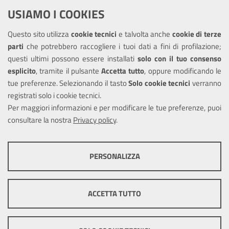
USIAMO I COOKIES
Richiesta assistenza
Questo sito utilizza
cookie tecnici
e talvolta anche
cookie di terze
Amministrazione trasparente
parti
che potrebbero raccogliere i tuoi dati a fini di profilazione;
Informativa privacy
questi ultimi possono essere installati
solo con il tuo consenso
Note legali
esplicito
, tramite il pulsante
Accetta tutto
, oppure modificando le
tue preferenze. Selezionando il tasto
Solo cookie tecnici
verranno
Piano di miglioramento del sito
registrati solo i cookie tecnici.
Dichiarazione di accessibilità
Per maggiori informazioni e per modificare le tue preferenze, puoi
consultare la nostra
Privacy policy
.
SEGUICI SU
PERSONALIZZA
Facebook
COOKIE TECNICI
Questi cookie consentono la corretta navigazione del sito e la rendono
ACCETTA TUTTO
ottimale per ogni utente. Essi non raccolgono i tuoi dati e le tue
informazioni di navigazione per scopi di marketing e profilazione, e
Mappa del sito
Cookie
pertanto possono essere utilizzati senza bisogno di acquisire il tuo
policy
Credits