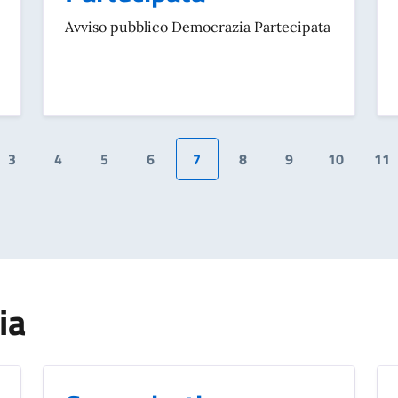
Avviso pubblico Democrazia Partecipata
3
4
5
6
7
8
9
10
11
dente
ia