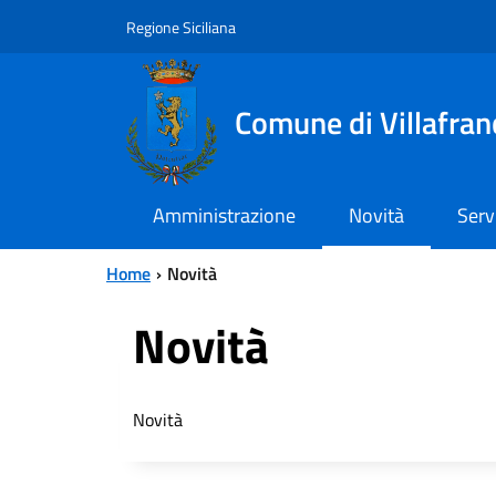
Vai al contenuto principale
Vai al menu principale
Regione Siciliana
Comune di Villafran
Amministrazione
Novità
Serv
Home
Novità
Novità
Novità