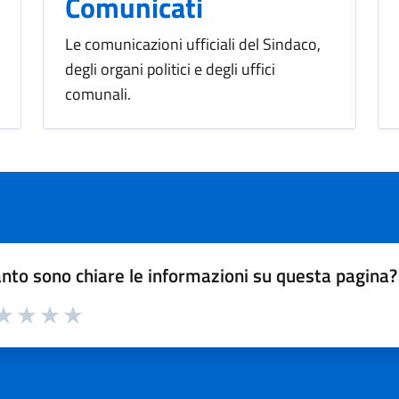
Comunicati
Le comunicazioni ufficiali del Sindaco,
degli organi politici e degli uffici
comunali.
nto sono chiare le informazioni su questa pagina?
a 1 su 5
aluta 2 su 5
Valuta 3 su 5
Valuta 4 su 5
Valuta 5 su 5