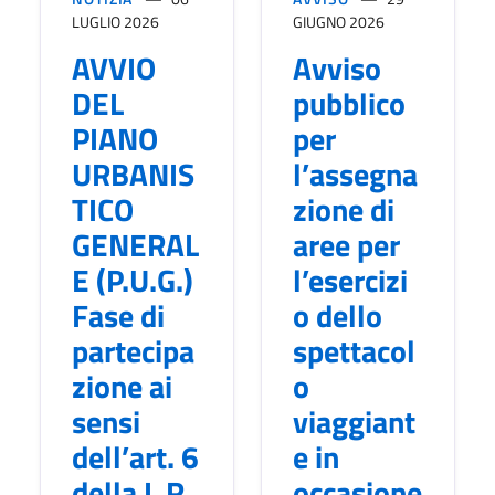
LUGLIO 2026
GIUGNO 2026
AVVIO
Avviso
DEL
pubblico
PIANO
per
URBANIS
l’assegna
TICO
zione di
GENERAL
aree per
E (P.U.G.)
l’esercizi
Fase di
o dello
partecipa
spettacol
zione ai
o
sensi
viaggiant
dell’art. 6
e in
della L.R.
occasione