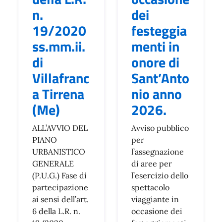
n.
dei
19/2020
festeggia
ss.mm.ii.
menti in
di
onore di
Villafranc
Sant’Anto
a Tirrena
nio anno
(Me)
2026.
ALL’AVVIO DEL
Avviso pubblico
PIANO
per
URBANISTICO
l’assegnazione
GENERALE
di aree per
(P.U.G.) Fase di
l’esercizio dello
partecipazione
spettacolo
ai sensi dell’art.
viaggiante in
6 della L.R. n.
occasione dei