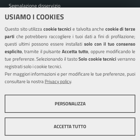
Segnalazione disservizio
USIAMO I COOKIES
Richiesta assistenza
Questo sito utilizza
cookie tecnici
e talvolta anche
cookie di terze
Amministrazione trasparente
parti
che potrebbero raccogliere i tuoi dati a fini di profilazione;
Informativa privacy
questi ultimi possono essere installati
solo con il tuo consenso
Note legali
esplicito
, tramite il pulsante
Accetta tutto
, oppure modificando le
tue preferenze. Selezionando il tasto
Solo cookie tecnici
verranno
Piano di miglioramento del sito
registrati solo i cookie tecnici.
Dichiarazione di accessibilità
Per maggiori informazioni e per modificare le tue preferenze, puoi
consultare la nostra
Privacy policy
.
SEGUICI SU
PERSONALIZZA
Facebook
COOKIE TECNICI
Questi cookie consentono la corretta navigazione del sito e la rendono
ACCETTA TUTTO
ottimale per ogni utente. Essi non raccolgono i tuoi dati e le tue
informazioni di navigazione per scopi di marketing e profilazione, e
Mappa del sito
Cookie