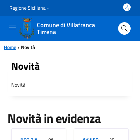
Vai al contenuto principale
Vai al menu principale
Regione Siciliana
Comune di Villafranca
Tirrena
Home
Novità
Novità
Novità
Novità in evidenza
NOTIZIA
06
AVVISO
29